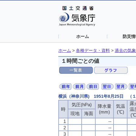
ホーム
防災情
ホーム
>
各種データ・資料
>
過去の気象
１時間ごとの値
横浜（神奈川県) 1951年8月25日 
露
気圧(hPa)
降水量
気温
時
温
(mm)
(℃)
現地
海面
(℃
1
--
2
--
3
--