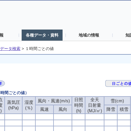
報
各種データ・資料
地域の情報
知
データ検索
>
１時間ごとの値
（１時間ごとの値）
点
日照
全天
風向・風速(m/s)
雪(cm)
蒸気圧
湿度
度
時間
日射量
(hPa)
(％)
風速
風向
降雪
積雪
)
(h)
(MJ/㎡)