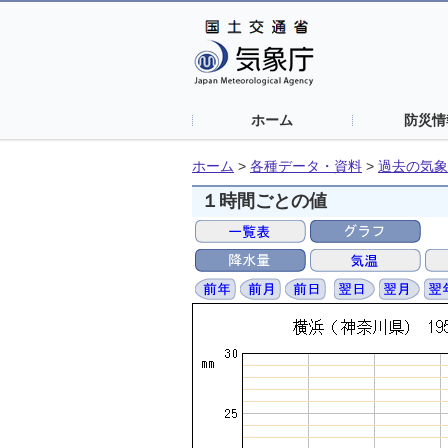
ホーム
防災情
ホーム
>
各種データ・資料
>
過去の気象
１時間ごとの値