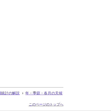
測統計の解説
年・季節・各月の天候
このページのトップへ