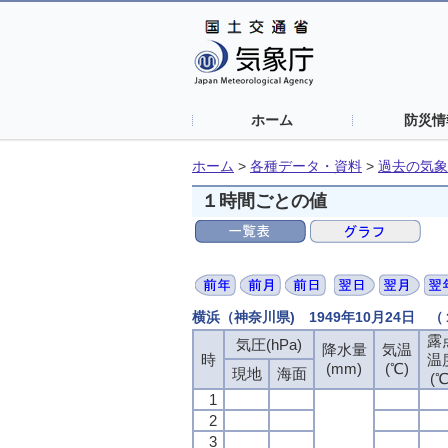
ホーム
防災情
ホーム
>
各種データ・資料
>
過去の気象
１時間ごとの値
横浜（神奈川県) 1949年10月24日 
露
露
露
露
気圧(hPa)
気圧(hPa)
気圧(hPa)
気圧(hPa)
降水量
降水量
降水量
降水量
気温
気温
気温
気温
時
時
時
時
温
温
温
温
(mm)
(mm)
(mm)
(mm)
(℃)
(℃)
(℃)
(℃)
現地
現地
現地
現地
海面
海面
海面
海面
(℃
(℃
(℃
(℃
1
1
1
1
2
2
2
2
3
3
3
3