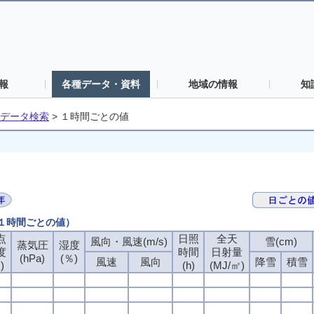
報
各種データ・資料
地域の情報
知
データ検索
>
１時間ごとの値
（１時間ごとの値）
点
点
点
点
日照
日照
日照
日照
全天
全天
全天
全天
風向・風速(m/s)
風向・風速(m/s)
風向・風速(m/s)
風向・風速(m/s)
雪(cm)
雪(cm)
雪(cm)
雪(cm)
蒸気圧
蒸気圧
蒸気圧
蒸気圧
湿度
湿度
湿度
湿度
度
度
度
度
時間
時間
時間
時間
日射量
日射量
日射量
日射量
(hPa)
(hPa)
(hPa)
(hPa)
(％)
(％)
(％)
(％)
風速
風速
風速
風速
風向
風向
風向
風向
降雪
降雪
降雪
降雪
積雪
積雪
積雪
積雪
)
)
)
)
(h)
(h)
(h)
(h)
(MJ/㎡)
(MJ/㎡)
(MJ/㎡)
(MJ/㎡)