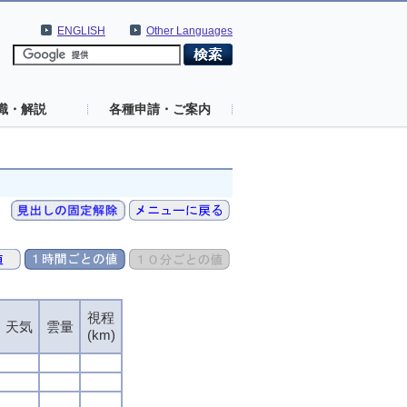
ENGLISH
Other Languages
識・解説
各種申請・ご案内
視程
視程
視程
視程
天気
天気
天気
天気
雲量
雲量
雲量
雲量
(km)
(km)
(km)
(km)