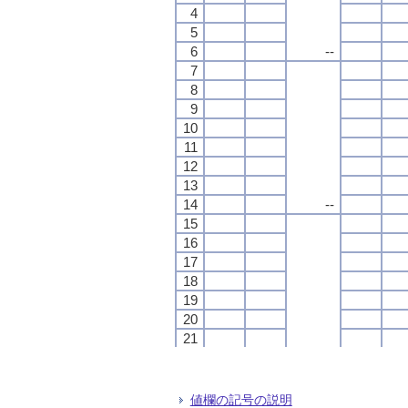
4
4
4
4
5
5
5
5
6
6
6
6
--
--
--
--
7
7
7
7
8
8
8
8
9
9
9
9
10
10
10
10
11
11
11
11
12
12
12
12
13
13
13
13
14
14
14
14
--
--
--
--
15
15
15
15
16
16
16
16
17
17
17
17
18
18
18
18
19
19
19
19
20
20
20
20
21
21
21
21
22
22
22
22
--
--
--
--
23
23
23
23
24
24
24
24
値欄の記号の説明