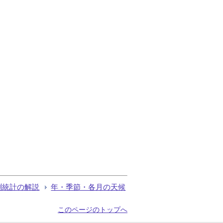
測統計の解説
年・季節・各月の天候
このページのトップへ