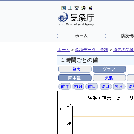
ホーム
防災情
ホーム
>
各種データ・資料
>
過去の気象
１時間ごとの値