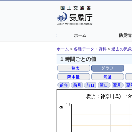
ホーム
防災情
ホーム
>
各種データ・資料
>
過去の気象
１時間ごとの値