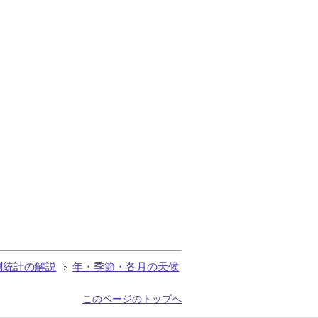
測統計の解説
年・季節・各月の天候
このページのトップへ