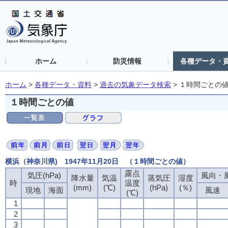
ホーム
防災情報
各種データ・
ホーム
>
各種データ・資料
>
過去の気象データ検索
>
１時間ごとの
１時間ごとの値
横浜（神奈川県) 1947年11月20日 （１時間ごとの値）
露点
気圧(hPa)
風向・風
降水量
気温
蒸気圧
湿度
時
温度
(mm)
(℃)
(hPa)
(％)
現地
海面
風速
(℃)
1
2
3