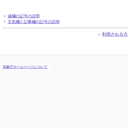
値欄の記号の説明
天気欄と記事欄の記号の説明
利用される方
気象庁ホームページについて