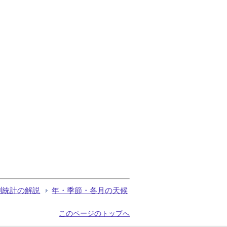
測統計の解説
年・季節・各月の天候
このページのトップへ