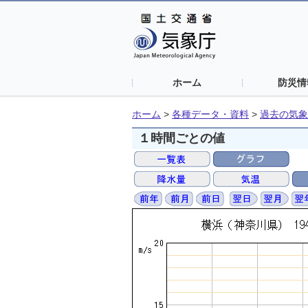
ホーム
防災情
ホーム
>
各種データ・資料
>
過去の気象
１時間ごとの値