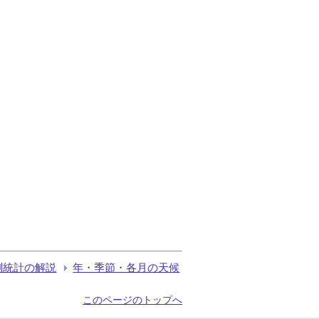
測統計の解説
年・季節・各月の天候
このページのトップへ