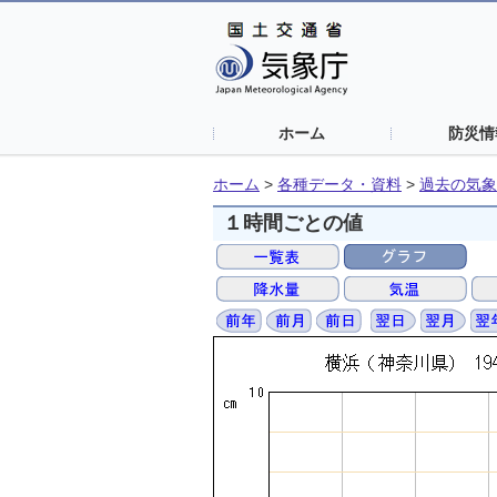
ホーム
防災情
ホーム
>
各種データ・資料
>
過去の気象
１時間ごとの値