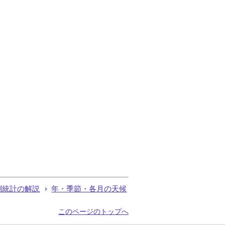
測統計の解説
年・季節・各月の天候
このページのトップへ