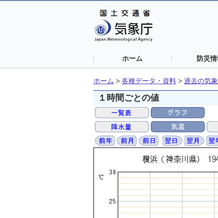
ホーム
防災情
ホーム
>
各種データ・資料
>
過去の気象
１時間ごとの値