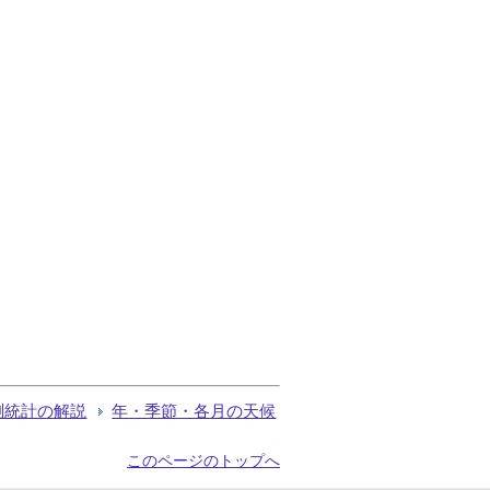
測統計の解説
年・季節・各月の天候
このページのトップへ