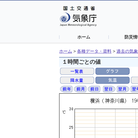
ホーム
防災情
ホーム
>
各種データ・資料
>
過去の気象
１時間ごとの値