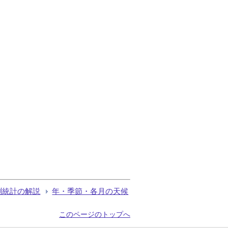
測統計の解説
年・季節・各月の天候
このページのトップへ