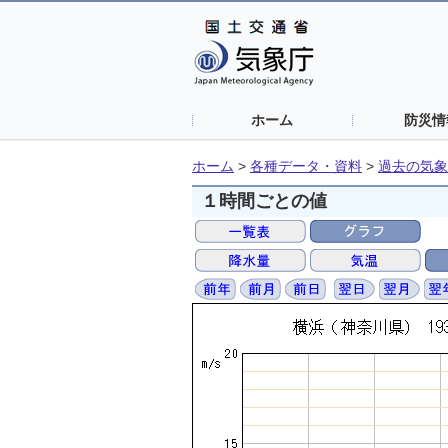
ホーム
防災情
ホーム
>
各種データ・資料
>
過去の気象
１時間ごとの値