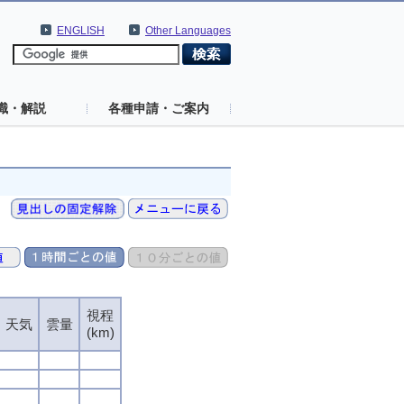
ENGLISH
Other Languages
識・解説
各種申請・ご案内
視程
視程
視程
視程
天気
天気
天気
天気
雲量
雲量
雲量
雲量
(km)
(km)
(km)
(km)