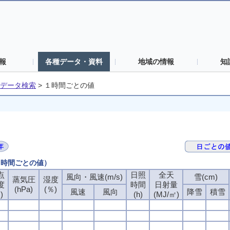
報
各種データ・資料
地域の情報
知
データ検索
>
１時間ごとの値
（１時間ごとの値）
点
点
点
点
日照
日照
日照
日照
全天
全天
全天
全天
風向・風速(m/s)
風向・風速(m/s)
風向・風速(m/s)
風向・風速(m/s)
雪(cm)
雪(cm)
雪(cm)
雪(cm)
蒸気圧
蒸気圧
蒸気圧
蒸気圧
湿度
湿度
湿度
湿度
度
度
度
度
時間
時間
時間
時間
日射量
日射量
日射量
日射量
(hPa)
(hPa)
(hPa)
(hPa)
(％)
(％)
(％)
(％)
風速
風速
風速
風速
風向
風向
風向
風向
降雪
降雪
降雪
降雪
積雪
積雪
積雪
積雪
)
)
)
)
(h)
(h)
(h)
(h)
(MJ/㎡)
(MJ/㎡)
(MJ/㎡)
(MJ/㎡)