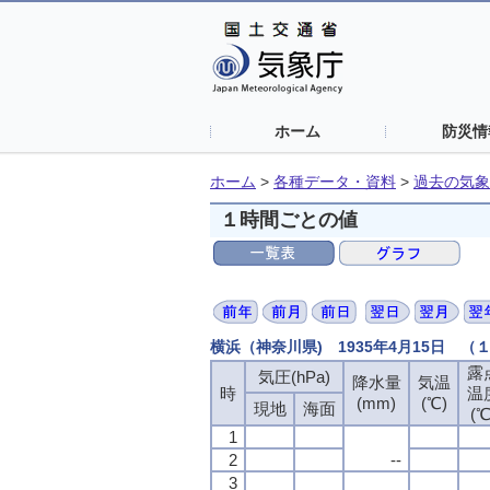
ホーム
防災情
ホーム
>
各種データ・資料
>
過去の気象
１時間ごとの値
横浜（神奈川県) 1935年4月15日 
露
露
露
露
気圧(hPa)
気圧(hPa)
気圧(hPa)
気圧(hPa)
降水量
降水量
降水量
降水量
気温
気温
気温
気温
時
時
時
時
温
温
温
温
(mm)
(mm)
(mm)
(mm)
(℃)
(℃)
(℃)
(℃)
現地
現地
現地
現地
海面
海面
海面
海面
(℃
(℃
(℃
(℃
1
1
1
1
2
2
2
2
--
--
--
--
3
3
3
3