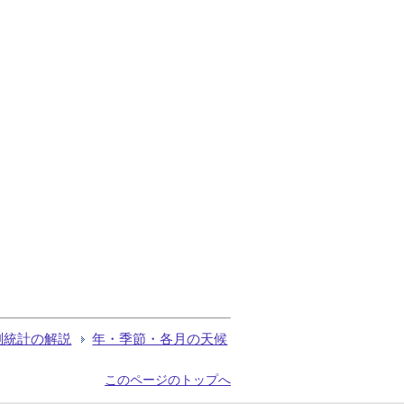
測統計の解説
年・季節・各月の天候
このページのトップへ