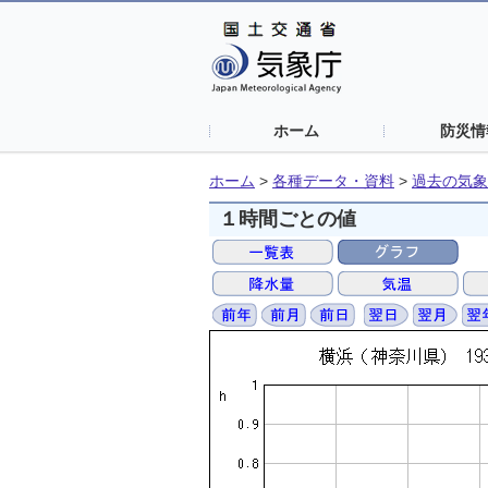
ホーム
防災情
ホーム
>
各種データ・資料
>
過去の気象
１時間ごとの値