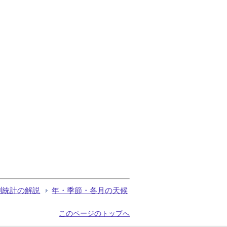
測統計の解説
年・季節・各月の天候
このページのトップへ