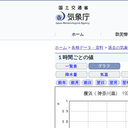
ホーム
防災情
ホーム
>
各種データ・資料
>
過去の気象
１時間ごとの値