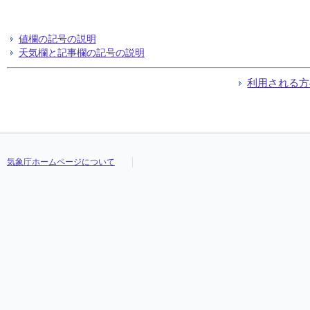
値欄の記号の説明
天気欄と記事欄の記号の説明
利用される方
気象庁ホームページについて