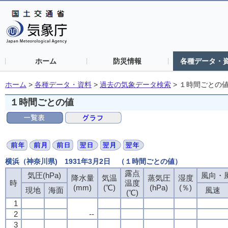
ホーム
防災情報
各種データ・
ホーム
>
各種データ・資料
>
過去の気象データ検索
>
１時間ごとの
１時間ごとの値
横浜（神奈川県) 1931年3月2日 （１時間ごとの値）
露点
気圧(hPa)
風向・風
降水量
気温
蒸気圧
湿度
時
温度
(mm)
(℃)
(hPa)
(％)
現地
海面
風速
(℃)
1
2
--
3