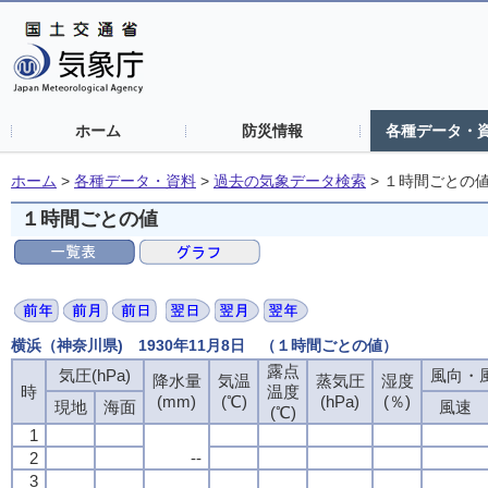
ホーム
防災情報
各種データ・
ホーム
>
各種データ・資料
>
過去の気象データ検索
>
１時間ごとの
１時間ごとの値
横浜（神奈川県) 1930年11月8日 （１時間ごとの値）
露点
露点
露点
露点
気圧(hPa)
気圧(hPa)
気圧(hPa)
気圧(hPa)
風向・風
風向・風
風向・風
風向・風
降水量
降水量
降水量
降水量
気温
気温
気温
気温
蒸気圧
蒸気圧
蒸気圧
蒸気圧
湿度
湿度
湿度
湿度
時
時
時
時
温度
温度
温度
温度
(mm)
(mm)
(mm)
(mm)
(℃)
(℃)
(℃)
(℃)
(hPa)
(hPa)
(hPa)
(hPa)
(％)
(％)
(％)
(％)
現地
現地
現地
現地
海面
海面
海面
海面
風速
風速
風速
風速
(℃)
(℃)
(℃)
(℃)
1
1
1
1
2
2
2
2
--
--
--
--
3
3
3
3