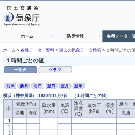
ホーム
防災情報
各種データ・
ホーム
>
各種データ・資料
>
過去の気象データ検索
>
１時間ごとの
１時間ごとの値
横浜（神奈川県) 1930年11月7日 （１時間ごとの値）
露点
気圧(hPa)
風向・風
降水量
気温
蒸気圧
湿度
時
温度
(mm)
(℃)
(hPa)
(％)
現地
海面
風速
(℃)
1
2
--
3