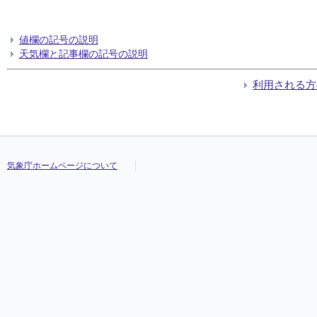
値欄の記号の説明
天気欄と記事欄の記号の説明
利用される方
気象庁ホームページについて