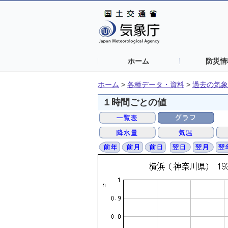
ホーム
防災情
ホーム
>
各種データ・資料
>
過去の気象
１時間ごとの値