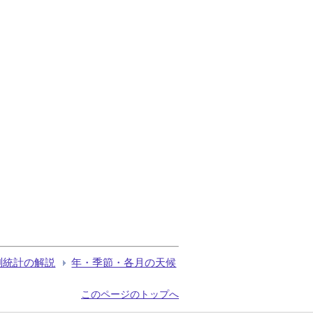
測統計の解説
年・季節・各月の天候
このページのトップへ