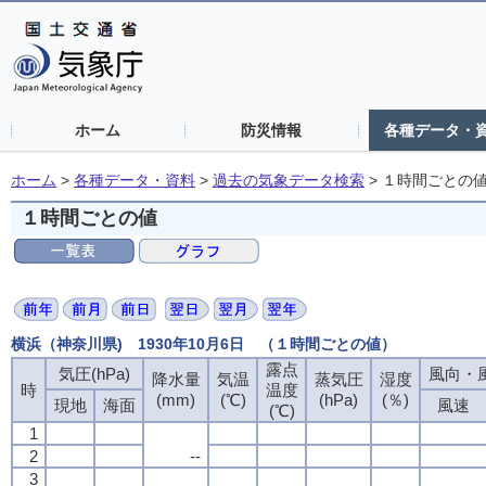
ホーム
防災情報
各種データ・
ホーム
>
各種データ・資料
>
過去の気象データ検索
>
１時間ごとの
１時間ごとの値
横浜（神奈川県) 1930年10月6日 （１時間ごとの値）
露点
気圧(hPa)
風向・風
降水量
気温
蒸気圧
湿度
時
温度
(mm)
(℃)
(hPa)
(％)
現地
海面
風速
(℃)
1
2
--
3