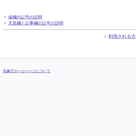
値欄の記号の説明
天気欄と記事欄の記号の説明
利用される方
気象庁ホームページについて