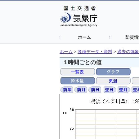
ホーム
防災情
ホーム
>
各種データ・資料
>
過去の気象
１時間ごとの値