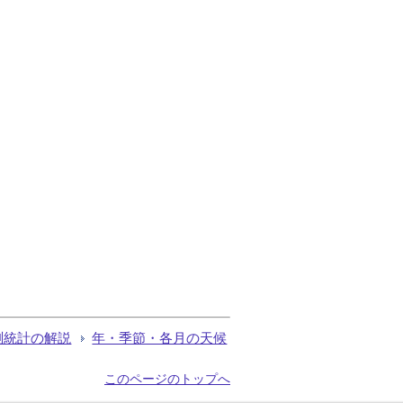
測統計の解説
年・季節・各月の天候
このページのトップへ