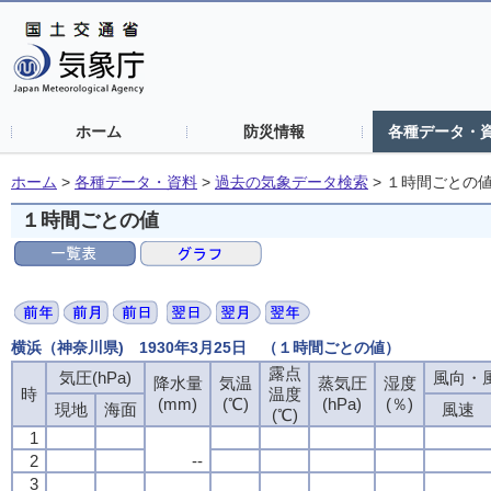
ホーム
防災情報
各種データ・
ホーム
>
各種データ・資料
>
過去の気象データ検索
>
１時間ごとの
１時間ごとの値
横浜（神奈川県) 1930年3月25日 （１時間ごとの値）
露点
露点
露点
露点
気圧(hPa)
気圧(hPa)
気圧(hPa)
気圧(hPa)
風向・風
風向・風
風向・風
風向・風
降水量
降水量
降水量
降水量
気温
気温
気温
気温
蒸気圧
蒸気圧
蒸気圧
蒸気圧
湿度
湿度
湿度
湿度
時
時
時
時
温度
温度
温度
温度
(mm)
(mm)
(mm)
(mm)
(℃)
(℃)
(℃)
(℃)
(hPa)
(hPa)
(hPa)
(hPa)
(％)
(％)
(％)
(％)
現地
現地
現地
現地
海面
海面
海面
海面
風速
風速
風速
風速
(℃)
(℃)
(℃)
(℃)
1
1
1
1
2
2
2
2
--
--
--
--
3
3
3
3