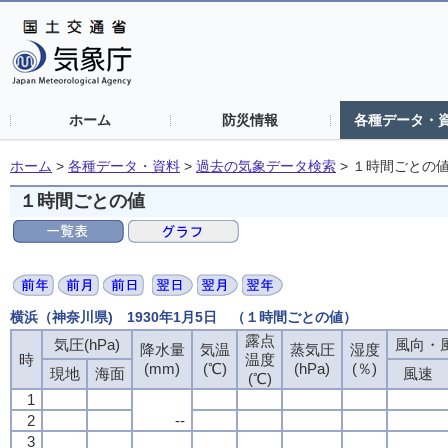
ホーム
防災情報
各種データ・
ホーム
>
各種データ・資料
>
過去の気象データ検索
>
１時間ごとの
１時間ごとの値
横浜（神奈川県) 1930年1月5日 （１時間ごとの値）
露点
気圧(hPa)
風向・風
降水量
気温
蒸気圧
湿度
時
温度
(mm)
(℃)
(hPa)
(％)
現地
海面
風速
(℃)
1
2
--
3