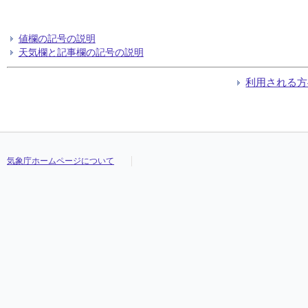
値欄の記号の説明
天気欄と記事欄の記号の説明
利用される方
気象庁ホームページについて