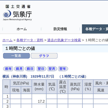
ホーム
防災情報
各種データ・
ホーム
>
各種データ・資料
>
過去の気象データ検索
>
１時間ごとの
１時間ごとの値
横浜（神奈川県) 1929年11月7日 （１時間ごとの値）
露点
気圧(hPa)
風向・風
降水量
気温
蒸気圧
湿度
時
温度
(mm)
(℃)
(hPa)
(％)
現地
海面
風速
(℃)
1
2
17.2
3