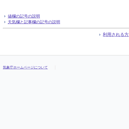
値欄の記号の説明
天気欄と記事欄の記号の説明
利用される方
気象庁ホームページについて