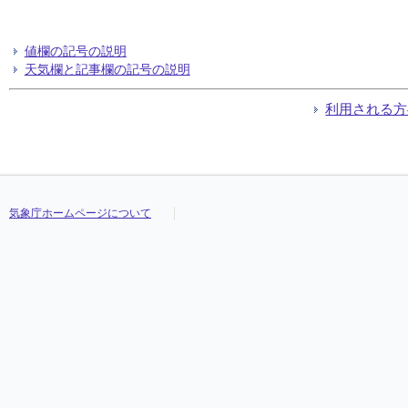
値欄の記号の説明
天気欄と記事欄の記号の説明
利用される方
気象庁ホームページについて