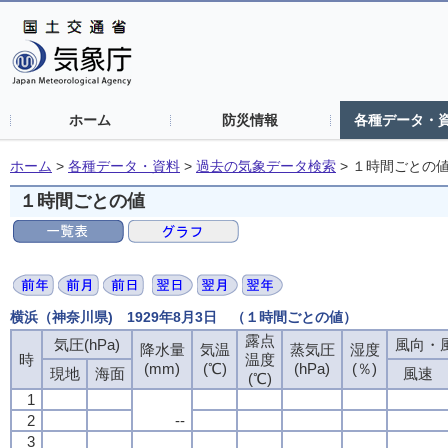
ホーム
防災情報
各種データ・
ホーム
>
各種データ・資料
>
過去の気象データ検索
>
１時間ごとの
１時間ごとの値
横浜（神奈川県) 1929年8月3日 （１時間ごとの値）
露点
気圧(hPa)
風向・風
降水量
気温
蒸気圧
湿度
時
温度
(mm)
(℃)
(hPa)
(％)
現地
海面
風速
(℃)
1
2
--
3