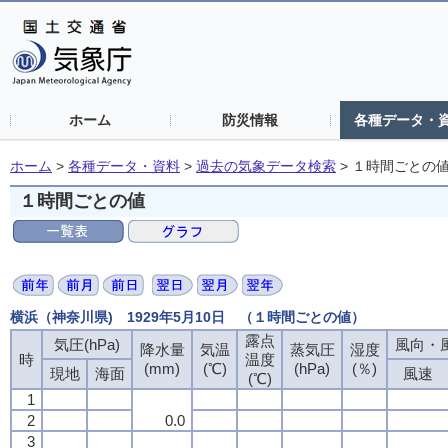
ホーム
防災情報
各種データ・
ホーム
>
各種データ・資料
>
過去の気象データ検索
>
１時間ごとの
１時間ごとの値
横浜（神奈川県) 1929年5月10日 （１時間ごとの値）
露点
露点
露点
露点
気圧(hPa)
気圧(hPa)
気圧(hPa)
気圧(hPa)
風向・風
風向・風
風向・風
風向・風
降水量
降水量
降水量
降水量
気温
気温
気温
気温
蒸気圧
蒸気圧
蒸気圧
蒸気圧
湿度
湿度
湿度
湿度
時
時
時
時
温度
温度
温度
温度
(mm)
(mm)
(mm)
(mm)
(℃)
(℃)
(℃)
(℃)
(hPa)
(hPa)
(hPa)
(hPa)
(％)
(％)
(％)
(％)
現地
現地
現地
現地
海面
海面
海面
海面
風速
風速
風速
風速
(℃)
(℃)
(℃)
(℃)
1
1
1
1
2
2
2
2
0.0
0.0
0.0
0.0
3
3
3
3