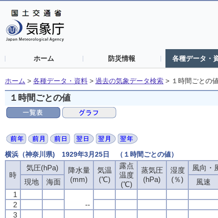
ホーム
防災情報
各種データ・
ホーム
>
各種データ・資料
>
過去の気象データ検索
>
１時間ごとの
１時間ごとの値
横浜（神奈川県) 1929年3月25日 （１時間ごとの値）
露点
気圧(hPa)
風向・風
降水量
気温
蒸気圧
湿度
時
温度
(mm)
(℃)
(hPa)
(％)
現地
海面
風速
(℃)
1
2
--
3