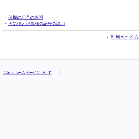
値欄の記号の説明
天気欄と記事欄の記号の説明
利用される方
気象庁ホームページについて