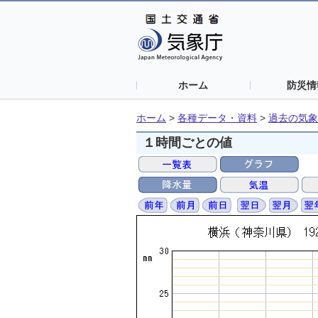
ホーム
防災情
ホーム
>
各種データ・資料
>
過去の気象
１時間ごとの値