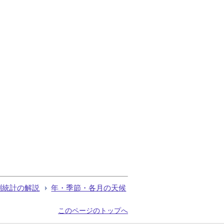
測統計の解説
年・季節・各月の天候
このページのトップへ