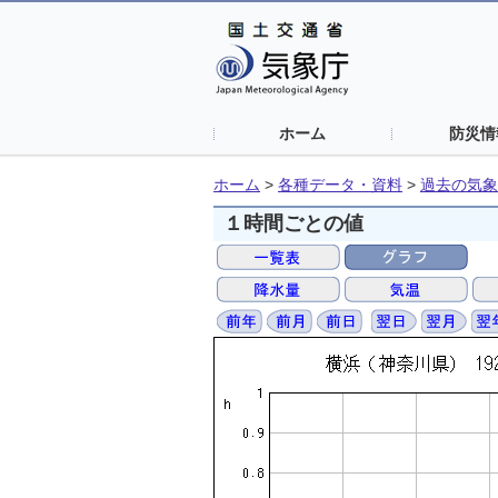
ホーム
防災情
ホーム
>
各種データ・資料
>
過去の気象
１時間ごとの値