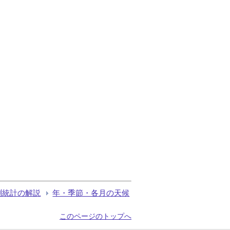
測統計の解説
年・季節・各月の天候
このページのトップへ