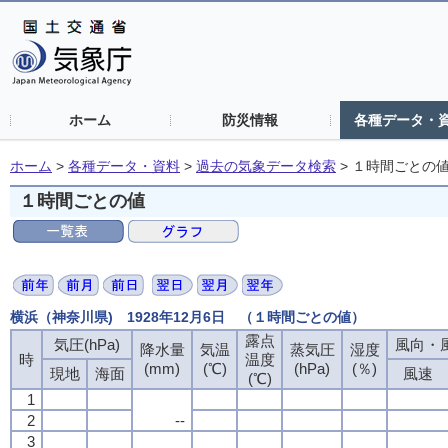
ホーム
防災情報
各種データ・
ホーム
>
各種データ・資料
>
過去の気象データ検索
>
１時間ごとの
１時間ごとの値
横浜（神奈川県) 1928年12月6日 （１時間ごとの値）
露点
気圧(hPa)
風向・風
降水量
気温
蒸気圧
湿度
時
温度
(mm)
(℃)
(hPa)
(％)
現地
海面
風速
(℃)
1
2
--
3