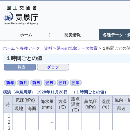
ホーム
防災情報
各種データ・
ホーム
>
各種データ・資料
>
過去の気象データ検索
>
１時間ごとの
１時間ごとの値
横浜（神奈川県) 1928年11月28日 （１時間ごとの値）
露点
露点
露点
露点
気圧(hPa)
気圧(hPa)
気圧(hPa)
気圧(hPa)
風向・風
風向・風
風向・風
風向・風
降水量
降水量
降水量
降水量
気温
気温
気温
気温
蒸気圧
蒸気圧
蒸気圧
蒸気圧
湿度
湿度
湿度
湿度
時
時
時
時
温度
温度
温度
温度
(mm)
(mm)
(mm)
(mm)
(℃)
(℃)
(℃)
(℃)
(hPa)
(hPa)
(hPa)
(hPa)
(％)
(％)
(％)
(％)
現地
現地
現地
現地
海面
海面
海面
海面
風速
風速
風速
風速
(℃)
(℃)
(℃)
(℃)
1
1
1
1
2
2
2
2
--
--
--
--
3
3
3
3