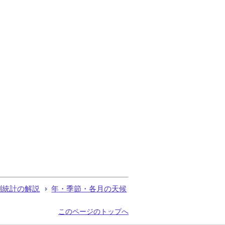
測統計の解説
年・季節・各月の天候
このページのトップへ