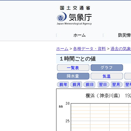
ホーム
防災情
ホーム
>
各種データ・資料
>
過去の気象
１時間ごとの値