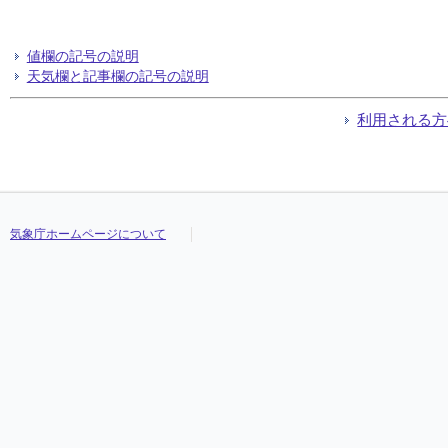
値欄の記号の説明
天気欄と記事欄の記号の説明
利用される方
気象庁ホームページについて