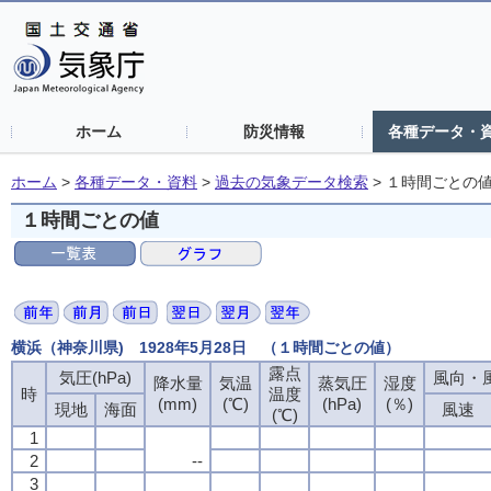
ホーム
防災情報
各種データ・
ホーム
>
各種データ・資料
>
過去の気象データ検索
>
１時間ごとの
１時間ごとの値
横浜（神奈川県) 1928年5月28日 （１時間ごとの値）
露点
気圧(hPa)
風向・風
降水量
気温
蒸気圧
湿度
時
温度
(mm)
(℃)
(hPa)
(％)
現地
海面
風速
(℃)
1
2
--
3