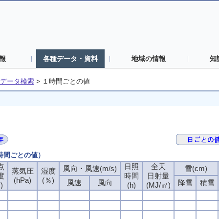
報
各種データ・資料
地域の情報
知
データ検索
>
１時間ごとの値
１時間ごとの値）
点
日照
全天
風向・風速(m/s)
雪(cm)
蒸気圧
湿度
度
時間
日射量
(hPa)
(％)
風速
風向
降雪
積雪
)
(h)
(MJ/㎡)