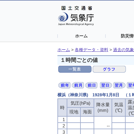
ホーム
防災情
ホーム
>
各種データ・資料
>
過去の気象
１時間ごとの値
横浜（神奈川県) 1928年1月8日 （
露
気圧(hPa)
降水量
気温
時
温
(mm)
(℃)
現地
海面
(℃
1
2
--
3