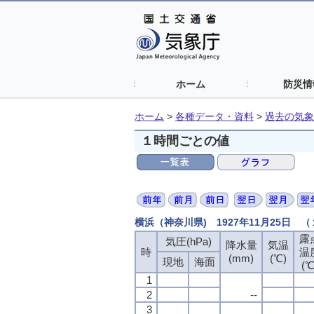
ホーム
防災情
ホーム
>
各種データ・資料
>
過去の気象
１時間ごとの値
横浜（神奈川県) 1927年11月25日 
露
気圧(hPa)
降水量
気温
時
温
(mm)
(℃)
現地
海面
(℃
1
2
--
3