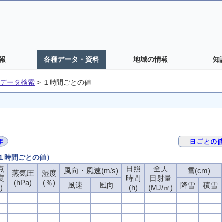
報
各種データ・資料
地域の情報
知
データ検索
>
１時間ごとの値
（１時間ごとの値）
点
日照
全天
風向・風速(m/s)
雪(cm)
蒸気圧
湿度
度
時間
日射量
(hPa)
(％)
風速
風向
降雪
積雪
)
(h)
(MJ/㎡)