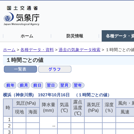
ホーム
防災情報
各種データ・
ホーム
>
各種データ・資料
>
過去の気象データ検索
>
１時間ごとの
１時間ごとの値
横浜（神奈川県) 1927年10月16日 （１時間ごとの値）
露点
露点
露点
露点
気圧(hPa)
気圧(hPa)
気圧(hPa)
気圧(hPa)
風向・風
風向・風
風向・風
風向・風
降水量
降水量
降水量
降水量
気温
気温
気温
気温
蒸気圧
蒸気圧
蒸気圧
蒸気圧
湿度
湿度
湿度
湿度
時
時
時
時
温度
温度
温度
温度
(mm)
(mm)
(mm)
(mm)
(℃)
(℃)
(℃)
(℃)
(hPa)
(hPa)
(hPa)
(hPa)
(％)
(％)
(％)
(％)
現地
現地
現地
現地
海面
海面
海面
海面
風速
風速
風速
風速
(℃)
(℃)
(℃)
(℃)
1
1
1
1
2
2
2
2
--
--
--
--
3
3
3
3