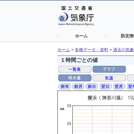
ホーム
防災情
ホーム
>
各種データ・資料
>
過去の気象
１時間ごとの値