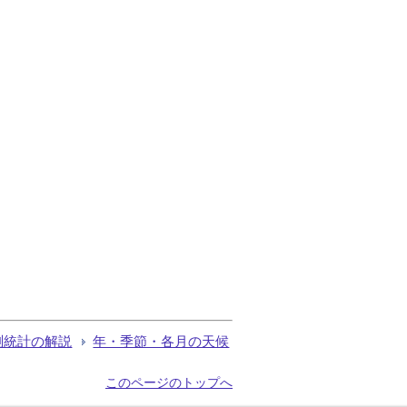
測統計の解説
年・季節・各月の天候
このページのトップへ