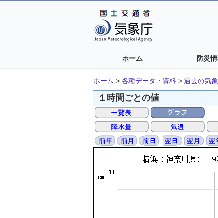
ホーム
防災情
ホーム
>
各種データ・資料
>
過去の気象
１時間ごとの値