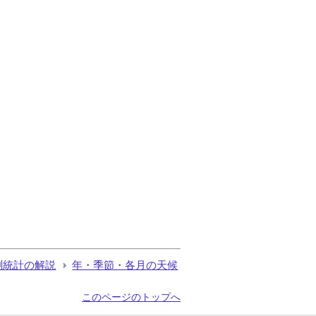
測統計の解説
年・季節・各月の天候
このページのトップへ