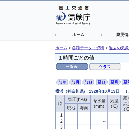
ホーム
防災情
ホーム
>
各種データ・資料
>
過去の気象
１時間ごとの値
横浜（神奈川県) 1926年10月13日 
露
露
露
露
気圧(hPa)
気圧(hPa)
気圧(hPa)
気圧(hPa)
降水量
降水量
降水量
降水量
気温
気温
気温
気温
時
時
時
時
温
温
温
温
(mm)
(mm)
(mm)
(mm)
(℃)
(℃)
(℃)
(℃)
現地
現地
現地
現地
海面
海面
海面
海面
(℃
(℃
(℃
(℃
1
1
1
1
2
2
2
2
--
--
--
--
3
3
3
3