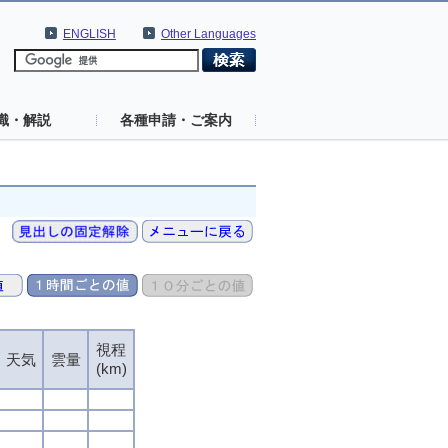
ENGLISH
Other Languages
識・解説
各種申請・ご案内
視程
視程
視程
視程
天気
天気
天気
天気
雲量
雲量
雲量
雲量
(km)
(km)
(km)
(km)