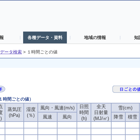
報
各種データ・資料
地域の情報
知
データ検索
>
１時間ごとの値
（１時間ごとの値）
点
点
点
点
日照
日照
日照
日照
全天
全天
全天
全天
風向・風速(m/s)
風向・風速(m/s)
風向・風速(m/s)
風向・風速(m/s)
雪(cm)
雪(cm)
雪(cm)
雪(cm)
蒸気圧
蒸気圧
蒸気圧
蒸気圧
湿度
湿度
湿度
湿度
度
度
度
度
時間
時間
時間
時間
日射量
日射量
日射量
日射量
(hPa)
(hPa)
(hPa)
(hPa)
(％)
(％)
(％)
(％)
風速
風速
風速
風速
風向
風向
風向
風向
降雪
降雪
降雪
降雪
積雪
積雪
積雪
積雪
)
)
)
)
(h)
(h)
(h)
(h)
(MJ/㎡)
(MJ/㎡)
(MJ/㎡)
(MJ/㎡)