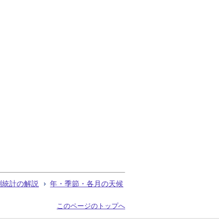
測統計の解説
年・季節・各月の天候
このページのトップへ