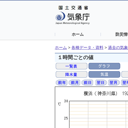
ホーム
防災情
ホーム
>
各種データ・資料
>
過去の気象
１時間ごとの値