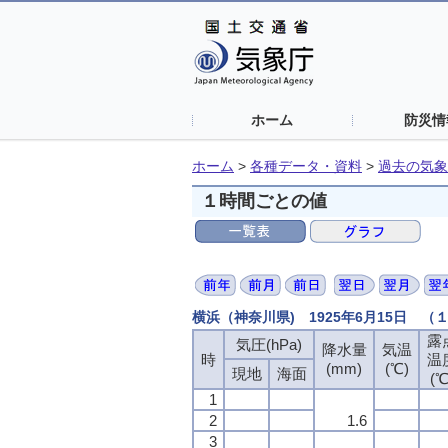
ホーム
防災情
ホーム
>
各種データ・資料
>
過去の気象
１時間ごとの値
横浜（神奈川県) 1925年6月15日 
露
気圧(hPa)
降水量
気温
時
温
(mm)
(℃)
現地
海面
(℃
1
2
1.6
3