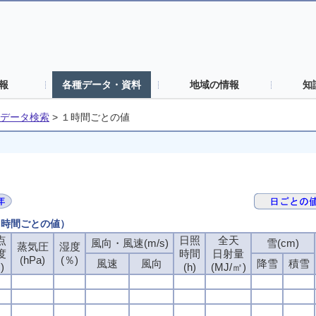
報
各種データ・資料
地域の情報
知
データ検索
>
１時間ごとの値
（１時間ごとの値）
点
日照
全天
風向・風速(m/s)
雪(cm)
蒸気圧
湿度
度
時間
日射量
(hPa)
(％)
風速
風向
降雪
積雪
)
(h)
(MJ/㎡)