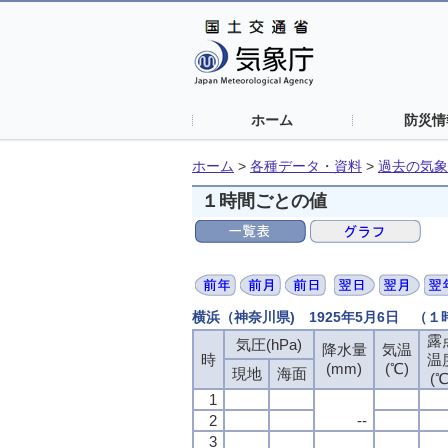
ホーム
防災情
ホーム
>
各種データ・資料
>
過去の気象
１時間ごとの値
横浜（神奈川県) 1925年5月6日 （
露
気圧(hPa)
降水量
気温
時
温
(mm)
(℃)
現地
海面
(℃
1
2
--
3