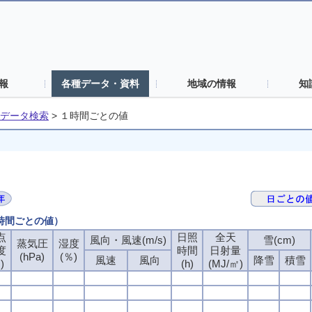
報
各種データ・資料
地域の情報
知
データ検索
>
１時間ごとの値
１時間ごとの値）
点
日照
全天
風向・風速(m/s)
雪(cm)
蒸気圧
湿度
度
時間
日射量
(hPa)
(％)
風速
風向
降雪
積雪
)
(h)
(MJ/㎡)