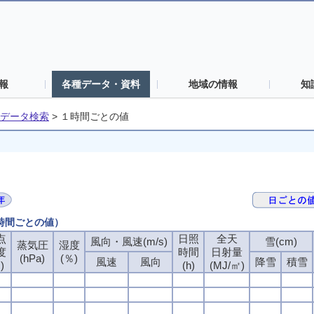
報
各種データ・資料
地域の情報
知
データ検索
>
１時間ごとの値
１時間ごとの値）
点
点
点
点
日照
日照
日照
日照
全天
全天
全天
全天
風向・風速(m/s)
風向・風速(m/s)
風向・風速(m/s)
風向・風速(m/s)
雪(cm)
雪(cm)
雪(cm)
雪(cm)
蒸気圧
蒸気圧
蒸気圧
蒸気圧
湿度
湿度
湿度
湿度
度
度
度
度
時間
時間
時間
時間
日射量
日射量
日射量
日射量
(hPa)
(hPa)
(hPa)
(hPa)
(％)
(％)
(％)
(％)
風速
風速
風速
風速
風向
風向
風向
風向
降雪
降雪
降雪
降雪
積雪
積雪
積雪
積雪
)
)
)
)
(h)
(h)
(h)
(h)
(MJ/㎡)
(MJ/㎡)
(MJ/㎡)
(MJ/㎡)