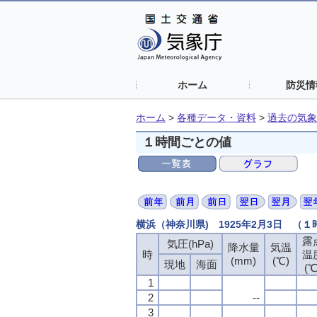
ホーム
防災情
ホーム
>
各種データ・資料
>
過去の気象
１時間ごとの値
横浜（神奈川県) 1925年2月3日 （
露
露
露
露
気圧(hPa)
気圧(hPa)
気圧(hPa)
気圧(hPa)
降水量
降水量
降水量
降水量
気温
気温
気温
気温
時
時
時
時
温
温
温
温
(mm)
(mm)
(mm)
(mm)
(℃)
(℃)
(℃)
(℃)
現地
現地
現地
現地
海面
海面
海面
海面
(℃
(℃
(℃
(℃
1
1
1
1
2
2
2
2
--
--
--
--
3
3
3
3