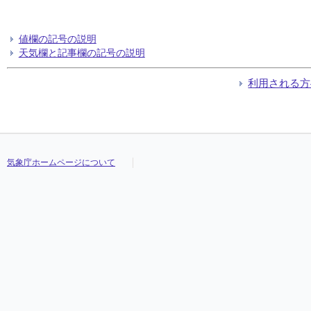
値欄の記号の説明
天気欄と記事欄の記号の説明
利用される方
気象庁ホームページについて