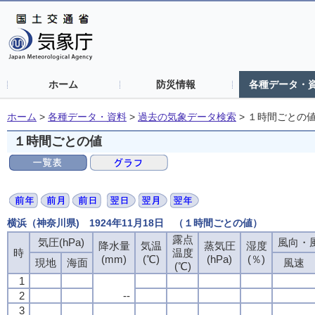
ホーム
防災情報
各種データ・
ホーム
>
各種データ・資料
>
過去の気象データ検索
>
１時間ごとの
１時間ごとの値
横浜（神奈川県) 1924年11月18日 （１時間ごとの値）
露点
気圧(hPa)
風向・風
降水量
気温
蒸気圧
湿度
時
温度
(mm)
(℃)
(hPa)
(％)
現地
海面
風速
(℃)
1
2
--
3