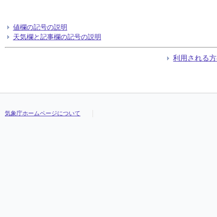
値欄の記号の説明
天気欄と記事欄の記号の説明
利用される方
気象庁ホームページについて