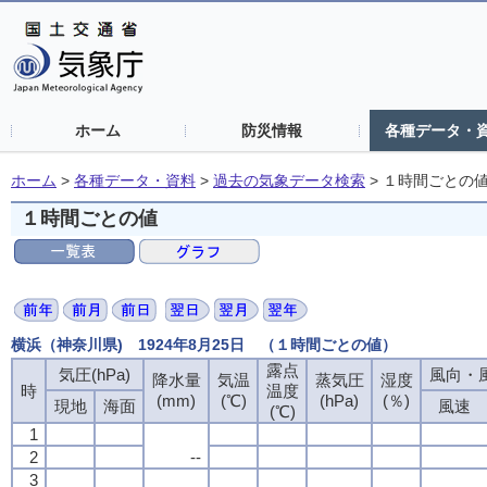
ホーム
防災情報
各種データ・
ホーム
>
各種データ・資料
>
過去の気象データ検索
>
１時間ごとの
１時間ごとの値
横浜（神奈川県) 1924年8月25日 （１時間ごとの値）
露点
気圧(hPa)
風向・風
降水量
気温
蒸気圧
湿度
時
温度
(mm)
(℃)
(hPa)
(％)
現地
海面
風速
(℃)
1
2
--
3