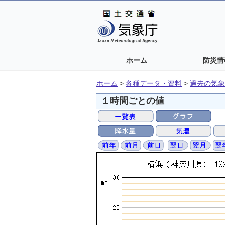
ホーム
防災情
ホーム
>
各種データ・資料
>
過去の気象
１時間ごとの値