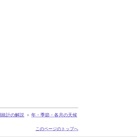
測統計の解説
年・季節・各月の天候
このページのトップへ