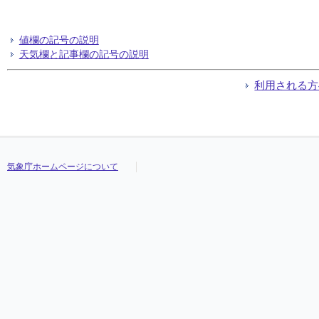
値欄の記号の説明
天気欄と記事欄の記号の説明
利用される方
気象庁ホームページについて