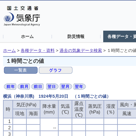
ホーム
防災情報
各種データ・
ホーム
>
各種データ・資料
>
過去の気象データ検索
>
１時間ごとの
１時間ごとの値
横浜（神奈川県) 1924年5月20日 （１時間ごとの値）
露点
気圧(hPa)
風向・風
降水量
気温
蒸気圧
湿度
時
温度
(mm)
(℃)
(hPa)
(％)
現地
海面
風速
(℃)
1
2
--
3