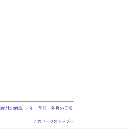
測統計の解説
年・季節・各月の天候
このページのトップへ