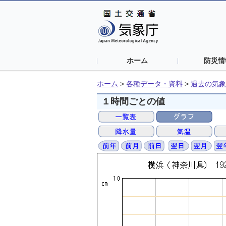
ホーム
防災情
ホーム
>
各種データ・資料
>
過去の気象
１時間ごとの値