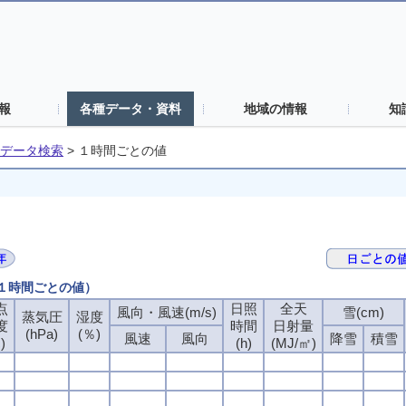
報
各種データ・資料
地域の情報
知
データ検索
>
１時間ごとの値
（１時間ごとの値）
点
点
点
点
日照
日照
日照
日照
全天
全天
全天
全天
風向・風速(m/s)
風向・風速(m/s)
風向・風速(m/s)
風向・風速(m/s)
雪(cm)
雪(cm)
雪(cm)
雪(cm)
蒸気圧
蒸気圧
蒸気圧
蒸気圧
湿度
湿度
湿度
湿度
度
度
度
度
時間
時間
時間
時間
日射量
日射量
日射量
日射量
(hPa)
(hPa)
(hPa)
(hPa)
(％)
(％)
(％)
(％)
風速
風速
風速
風速
風向
風向
風向
風向
降雪
降雪
降雪
降雪
積雪
積雪
積雪
積雪
)
)
)
)
(h)
(h)
(h)
(h)
(MJ/㎡)
(MJ/㎡)
(MJ/㎡)
(MJ/㎡)