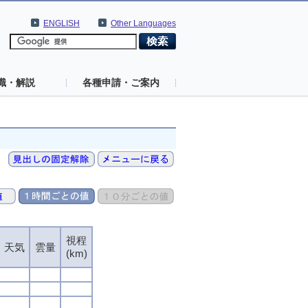
ENGLISH
Other Languages
識・解説
各種申請・ご案内
視程
視程
視程
視程
天気
天気
天気
天気
雲量
雲量
雲量
雲量
(km)
(km)
(km)
(km)