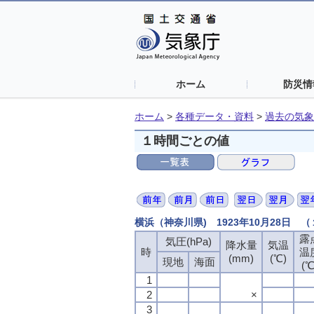
ホーム
防災情
ホーム
>
各種データ・資料
>
過去の気象
１時間ごとの値
横浜（神奈川県) 1923年10月28日 
露
露
露
露
気圧(hPa)
気圧(hPa)
気圧(hPa)
気圧(hPa)
降水量
降水量
降水量
降水量
気温
気温
気温
気温
時
時
時
時
温
温
温
温
(mm)
(mm)
(mm)
(mm)
(℃)
(℃)
(℃)
(℃)
現地
現地
現地
現地
海面
海面
海面
海面
(℃
(℃
(℃
(℃
1
1
1
1
2
2
2
2
×
×
×
×
3
3
3
3