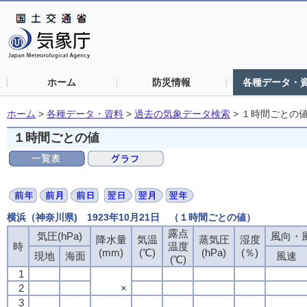
ホーム
防災情報
各種データ・
ホーム
>
各種データ・資料
>
過去の気象データ検索
>
１時間ごとの
１時間ごとの値
横浜（神奈川県) 1923年10月21日 （１時間ごとの値）
露点
気圧(hPa)
風向・風
降水量
気温
蒸気圧
湿度
時
温度
(mm)
(℃)
(hPa)
(％)
現地
海面
風速
(℃)
1
2
×
3