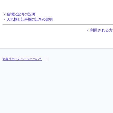
値欄の記号の説明
天気欄と記事欄の記号の説明
利用される方
気象庁ホームページについて