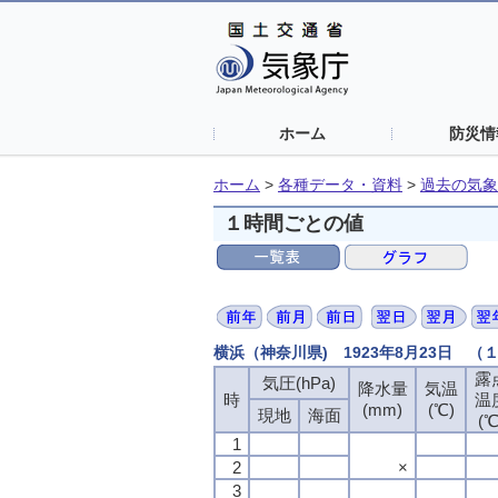
ホーム
防災情
ホーム
>
各種データ・資料
>
過去の気象
１時間ごとの値
横浜（神奈川県) 1923年8月23日 
露
気圧(hPa)
降水量
気温
時
温
(mm)
(℃)
現地
海面
(℃
1
2
×
3