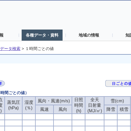
報
各種データ・資料
地域の情報
知
データ検索
>
１時間ごとの値
（１時間ごとの値）
点
日照
全天
風向・風速(m/s)
雪(cm)
蒸気圧
湿度
度
時間
日射量
(hPa)
(％)
風速
風向
降雪
積雪
)
(h)
(MJ/㎡)